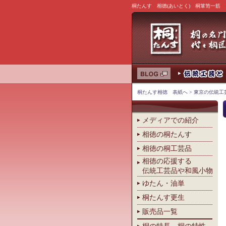
桐たんす 相徳(あいとく) 桐箪笥一筋
桐たんす相徳 表紙へ
>
東京の伝統工
メディアでの紹介
相徳の桐たんす
相徳の桐工芸品
相徳の応援する
伝統工芸品や和風小物
ゆたん・油単
桐たんす更生
販売品一覧