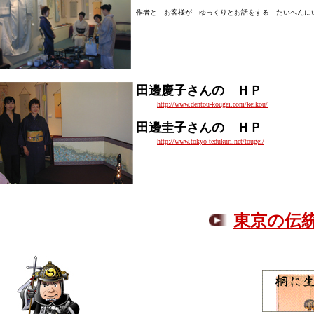
作者と お客様が ゆっくりとお話をする たいへんに
田邊慶子さんの ＨＰ
http://www.dentou-kougei.com/keikou/
田邊圭子さんの ＨＰ
http://www.tokyo-tedukuri.net/tougei/
東京の伝