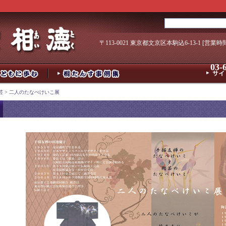
〒113-0021 東京都文京区本駒込6-13-1 [営業時
03-
芸
>
二人のたなべけいこ展