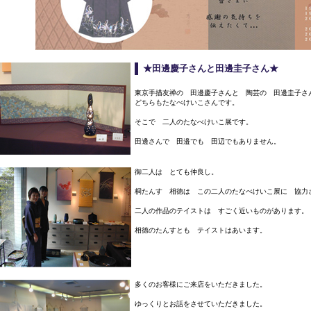
★田邊慶子さんと田邊圭子さん★
東京手描友禅の 田邊慶子さんと 陶芸の 田邊圭子
どちらもたなべけいこさんです。
そこで 二人のたなべけいこ展です。
田邊さんで 田邉でも 田辺でもありません。
御二人は とても仲良し。
桐たんす 相徳は この二人のたなべけいこ展に 協力
二人の作品のテイストは すごく近いものがあります。
相徳のたんすとも テイストはあいます。
多くのお客様にご来店をいただきました。
ゆっくりとお話をさせていただきました。