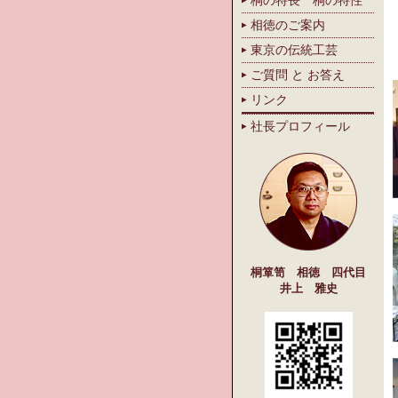
桐の特長 桐の特性
相徳のご案内
東京の伝統工芸
ご質問 と お答え
リンク
社長プロフィール
桐箪笥 相徳 四代目
井上 雅史