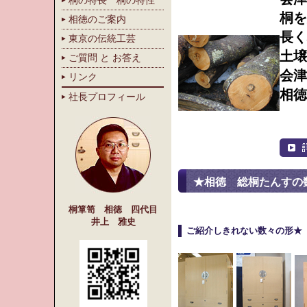
桐の特長 桐の特性
桐を
相徳のご案内
長く
東京の伝統工芸
土
ご質問 と お答え
会津
リンク
相徳
社長プロフィール
★相徳 総桐たんすの
桐箪笥 相徳 四代目
井上 雅史
ご紹介しきれない数々の形★