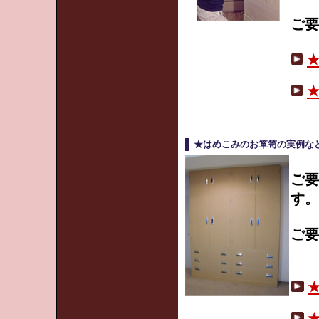
ご要
★はめこみのお箪笥の実例な
ご要
す。
ご要