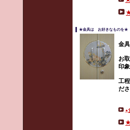
★金具は お好きなものを★
金具
お
印象
工程
ださ
★