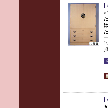
★
[
[