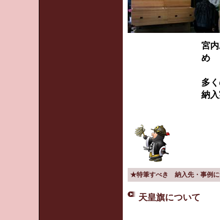
宮内
め
多く
納入
★特筆すべき 納入先・事例に
天皇旗について