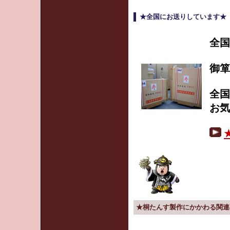
★全国にお送りしています★
全国
御箪
全国
お気
★桐たんす製作にかかわる関連