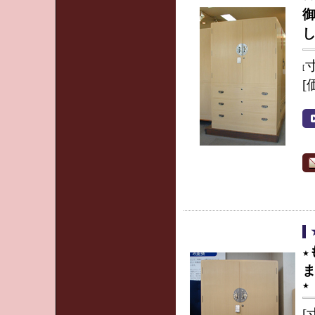
寸
[
[
★
★
[