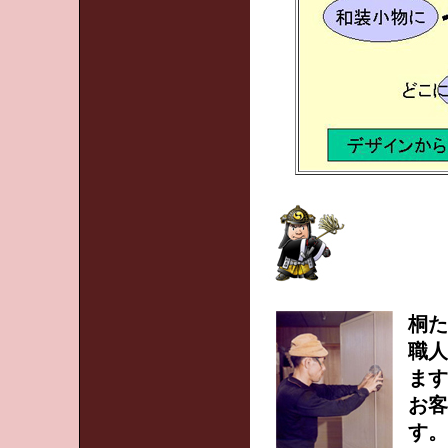
桐
職人
ます
お客
す。