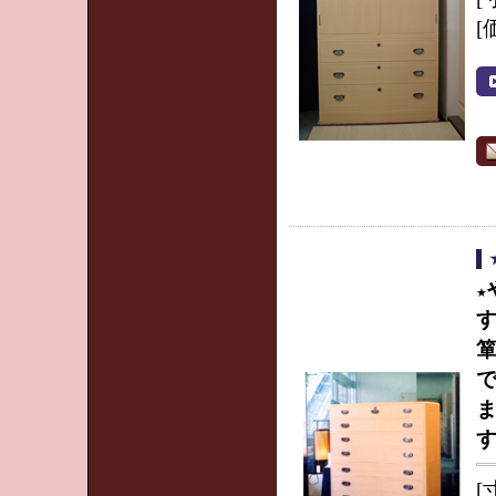
[
★
[