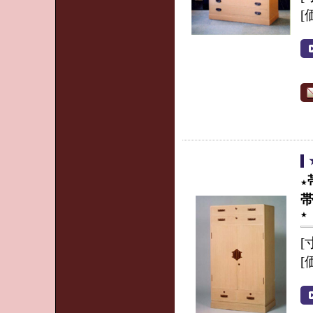
[
★
★
[
[