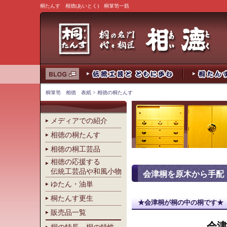
桐たんす 相徳(あいとく) 桐箪笥一筋
桐箪笥 相徳 表紙
> 相徳の桐たんす
メディアでの紹介
相徳の桐たんす
相徳の桐工芸品
相徳の応援する
伝統工芸品や和風小物
会津桐を原木から手配
ゆたん・油単
桐たんす更生
★会津桐が桐の中の桐です★
販売品一覧
会津