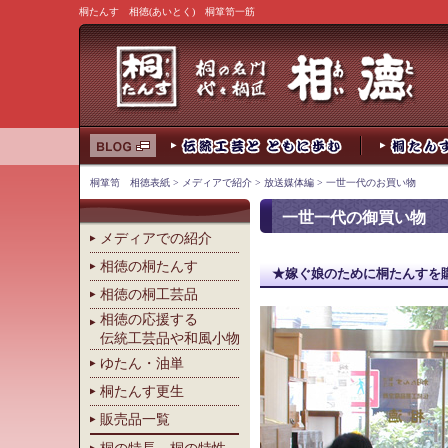
桐たんす 相徳(あいとく) 桐箪笥一筋
桐箪笥 相徳表紙
>
メディアで紹介
>
放送媒体編
>
一世一代のお買い物
一世一代の御買い物
メディアでの紹介
相徳の桐たんす
★嫁ぐ娘のために桐たんすを
相徳の桐工芸品
相徳の応援する
伝統工芸品や和風小物
ゆたん・油単
桐たんす更生
販売品一覧