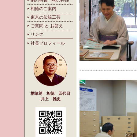
桐の特長 桐の特性
相徳のご案内
東京の伝統工芸
ご質問 と お答え
リンク
社長プロフィール
桐箪笥 相徳 四代目
井上 雅史