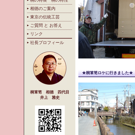
桐の特長 桐の特性
相徳のご案内
東京の伝統工芸
ご質問 と お答え
リンク
社長プロフィール
★桐箪笥ロケに行きました★
桐箪笥 相徳 四代目
井上 雅史