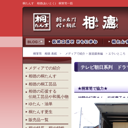
桐たんす 相徳(あいとく) 桐箪笥一筋
桐箪笥 相徳 表紙
>
メディアで紹介
>
放送媒体編
>
エラいところ
テレビ朝日系列 ドラ
メディアでの紹介
相徳の桐たんす
相徳の桐工芸品
★桐箪笥で協力★
相徳の応援する
伝統工芸品や和風小物
仲間由紀恵さん 松坂慶子さ
ゆたん・油単
桐たんす更生
販売品一覧