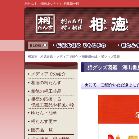
桐たんす 相徳(あいとく) 桐箪笥一筋
桐箪笥 相徳表紙
>
メディアで紹介
>
印刷媒体編
>
猫グッズ図鑑
猫グッズ図鑑 河出書
メディアでの紹介
相徳の桐たんす
★にて ご紹介いただきまし
相徳の桐工芸品
相徳の応援する
伝統工芸品や和風小物
ゆたん・油単
桐たんす更生
販売品一覧