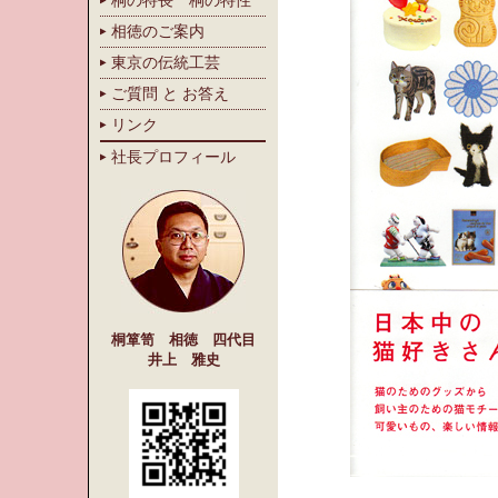
桐の特長 桐の特性
相徳のご案内
東京の伝統工芸
ご質問 と お答え
リンク
社長プロフィール
桐箪笥 相徳 四代目
井上 雅史