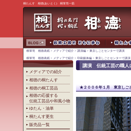
桐たんす 相徳(あいとく) 桐箪笥一筋
桐箪笥 相徳表紙
>
メディアで紹介
>
講演編
>
東京しごとセンターで講演
桐箪笥 相徳表紙
>
メディアで紹介
>
印刷媒体編
>
東京しごとセンターで講演
講演 伝統工芸の職人
メディアでの紹介
相徳の桐たんす
★２００６年１月 東京しご
相徳の桐工芸品
相徳の応援する
伝統工芸品や和風小物
ゆたん・油単
桐たんす更生
販売品一覧