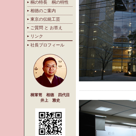
桐の特長 桐の特性
相徳のご案内
東京の伝統工芸
ご質問 と お答え
リンク
社長プロフィール
桐箪笥 相徳 四代目
井上 雅史