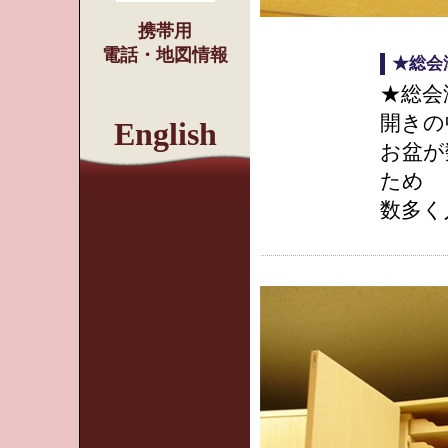
携帯用
電話・地図情報
★総会
★総会
開きの
English
お盆が
ため
数多く