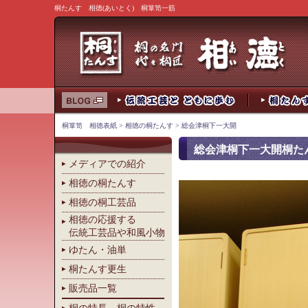
桐たんす 相徳(あいとく) 桐箪笥一筋
桐箪笥 相徳表紙
>
相徳の桐たんす
> 総会津桐下一大開
総会津桐下一大開桐た
メディアでの紹介
相徳の桐たんす
相徳の桐工芸品
相徳の応援する
伝統工芸品や和風小物
ゆたん・油単
桐たんす更生
販売品一覧