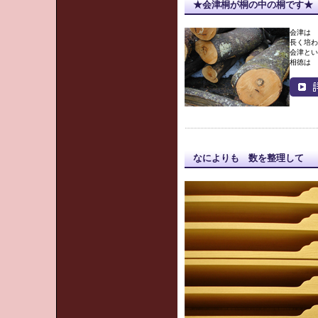
★会津桐が桐の中の桐です★
会津は 
長く培
会津とい
相徳は 
なによりも 数を整理して