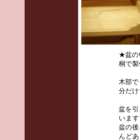
★盆の
桐で製
木部で
分だけ
盆を引
います
盆の後
んどあ