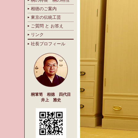
桐の特長 桐の特性
相徳のご案内
東京の伝統工芸
ご質問 と お答え
リンク
社長プロフィール
桐箪笥 相徳 四代目
井上 雅史