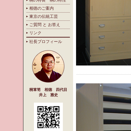
桐の特長 桐の特性
相徳のご案内
東京の伝統工芸
ご質問 と お答え
リンク
社長プロフィール
桐箪笥 相徳 四代目
井上 雅史