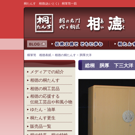
桐たんす 相徳(あいとく) 桐箪笥一筋
桐箪笥 相徳表紙
>
相徳の桐たんす
> 胴厚大洋
総桐 胴厚 下三大洋
メディアでの紹介
相徳の桐たんす
相徳の桐工芸品
相徳の応援する
伝統工芸品や和風小物
ゆたん・油単
桐たんす更生
販売品一覧