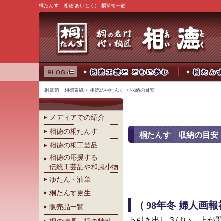
桐たんす 相徳(あいとく) 桐箪笥一筋
桐箪笥 相徳表紙
>
相徳の桐たんす
> 収納の目安
メディアでの紹介
相徳の桐たんす
桐たんす 収納の目安
相徳の桐工芸品
相徳の応援する
伝統工芸品や和風小物
ゆたん・油単
桐たんす更生
（ 98年冬 婦人画
販売品一覧
下引き出し３はい、上が