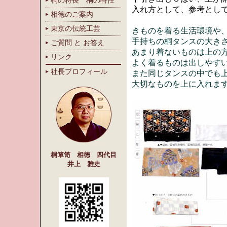
桐の特長 桐の特性
入れ方として、参考とし
相徳のご案内
東京の伝統工芸
きものを着る生活環境や
手持ちの桐タンスの大き
ご質問 と お答え
あまり着ないものは上の
リンク
よく着るものは出しやす
社長プロフィール
また同じタンスの中でも
大切なものを上に入れま
桐箪笥 相徳 四代目
井上 雅史