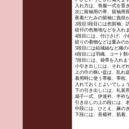
入れ方は、喪服一式を置
次に留袖用の帯、留袖用
夜着だたみの留袖に負担
2段目3段目には色留袖、
紋付の色無地などを入れ
4段目には、付けさげ、
絞りの着物などは重みの
5段目には結城紬など織の
6段目には羽織、コート
7段目には、袋帯を入れま
小引き出しには、それぞ
上の巾の狭い盆は、乱れ
着用時に使う帯板、帯枕
入れておくとよいでしょ
下の引き出しには、礼装
扇子一式、伊達衿、半衿
引き出しの上の段には、
中段には、ひとえ、麻の
下段には、長襦袢、肌着