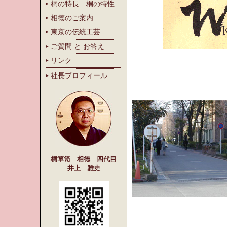
桐の特長 桐の特性
相徳のご案内
東京の伝統工芸
ご質問 と お答え
リンク
社長プロフィール
桐箪笥 相徳 四代目
井上 雅史