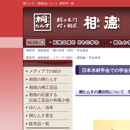
桐たんす 相徳(あいとく) 桐箪笥一筋
桐箪笥 相徳表紙
>
桐の特長・特性
> 学会発表
桐箪笥 相徳表紙
>
メディアで紹介
>
講演編
> 学会発表
日本木材学会での学会
メディアでの紹介
相徳の桐たんす
相徳の桐工芸品
桐たんすの優位性について 
相徳の応援する
伝統工芸品や和風小物
ゆたん・油単
桐たんす更生
販売品一覧