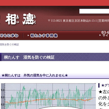
〒113-0021 東京都文京区本駒込6-13-1 [営業時
03-
 湿気を防ぐの検証
桐たんす 湿気を防ぐの検証
★桐たんすは 外気の湿気を中に入れません★
★グ
★左
の外
化を