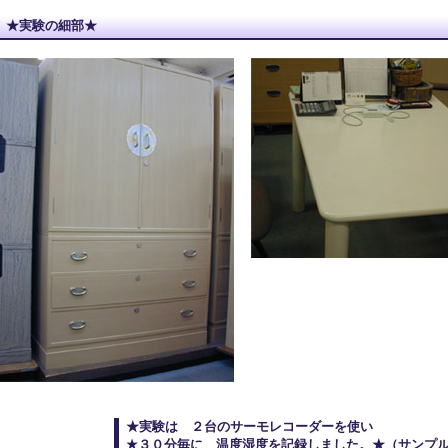
★実験の細部★
★実験は ２台のサーモレコーダーを使い
★３０分毎に 温度湿度を記録しました。★（サンプル数