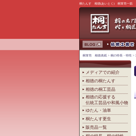
桐たんす 相徳(あいとく) 桐箪笥一筋
桐箪笥 相徳表紙
>
桐の特長・特性
>
メディアでの紹介
相徳の桐たんす
相徳の桐工芸品
相徳の応援する
伝統工芸品や和風小物
ゆたん・油単
桐たんす更生
販売品一覧