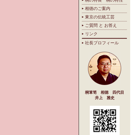
桐の特長 桐の特性
相徳のご案内
東京の伝統工芸
ご質問 と お答え
リンク
社長プロフィール
桐箪笥 相徳 四代目
井上 雅史