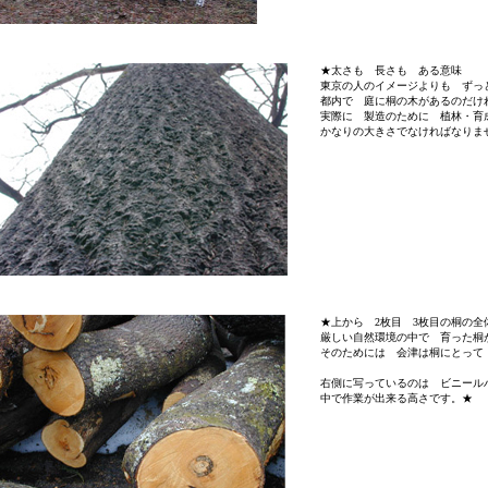
★太さも 長さも ある意味
東京の人のイメージよりも ずっ
都内で 庭に桐の木があるのだけ
実際に 製造のために 植林・育
かなりの大きさでなければなりま
★上から 2枚目 3枚目の桐の全
厳しい自然環境の中で 育った桐
そのためには 会津は桐にとって
右側に写っているのは ビニール
中で作業が出来る高さです。★