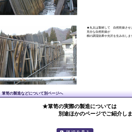
★丸太は製材して 自然乾燥させ
充分な自然乾燥が
桐の調湿効果や光沢を生み出しま
箪笥の製造などについて別ページへ
★箪笥の実際の製造については
別途ほかのページでご紹介しま