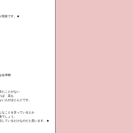
が現状です。★
は会津桐
。
え見たことがない
ければ 花も
ない人がほとんどです。
げんなことを言っているとか
情でしょう。
話しているだけなのだと思います。★