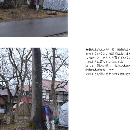
★桐の木の太さが 皆 画像のよ
まっすぐいくという訳ではありま
しっかりと きちんと育てていく
このように育つものなのであり
決して 国内の桐に 大きな木は
北米の木ばかり とか
そのような話に惑わされてはいけ