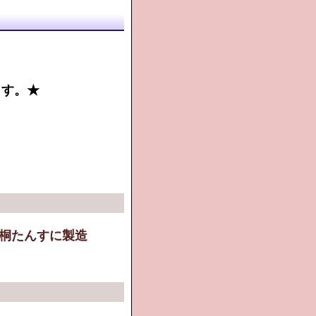
す。★
桐たんすに製造