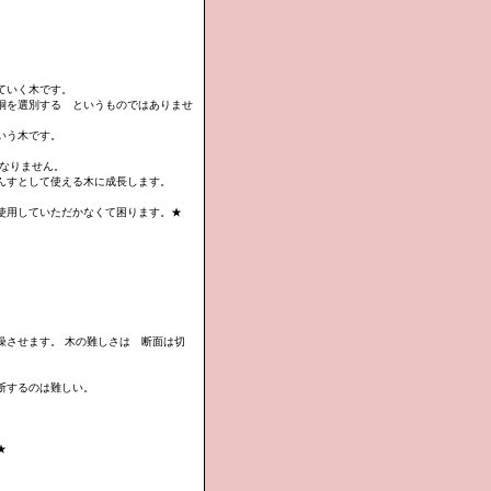
ていく木です。
桐を選別する というものではありませ
いう木です。
はなりません。
んすとして使える木に成長します。
使用していただかなくて困ります。★
燥させます。 木の難しさは 断面は切
断するのは難しい。
★