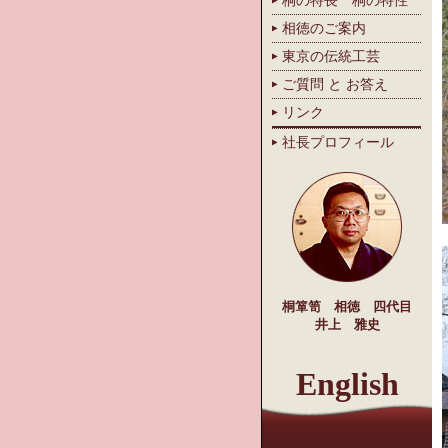
桐の特長 桐の特性
相徳のご案内
東京の伝統工芸
ご質問 と お答え
リンク
社長プロフィール
桐箪笥 相徳 四代目
井上 雅史
English