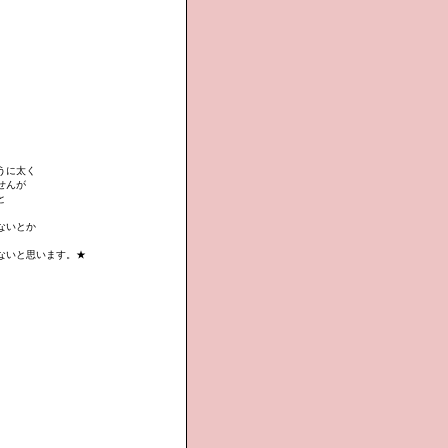
うに太く
せんが
と
ないとか
ないと思います。★