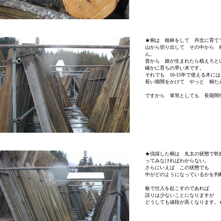
★桐は 植林をして 丹念に育て
山から切り出して その中から 
ん。
昔から 娘が生まれたら植えろと
確かに育ちの早い木です。
それでも 10-15年で使える木に
長い期間をかけて やっと 桐た
ですから 箪笥としても 長期間
★伐採した桐は 丸太の状態で乾
ってみなければわからない。
さらにいえば この状態でも
中がどのようになっているかを判
板で仕入を起こすのであれば
誤りは少ないことになりますが
どうしても値段が高くなります。