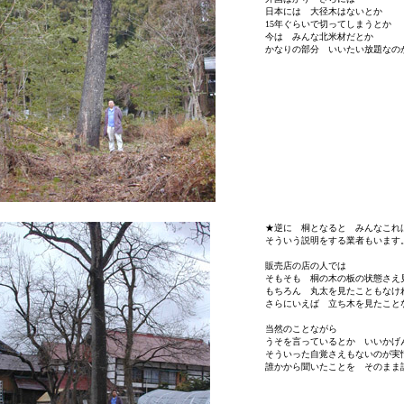
日本には 大径木はないとか
15年ぐらいで切ってしまうとか
今は みんな北米材だとか
かなりの部分 いいたい放題なの
★逆に 桐となると みんなこれ
そういう説明をする業者もいます
販売店の店の人では
そもそも 桐の木の板の状態さ
もちろん 丸太を見たこともな
さらにいえば 立ち木を見たこと
当然のことながら
うそを言っているとか いいか
そういった自覚さえもないのが実
誰かから聞いたことを そのまま