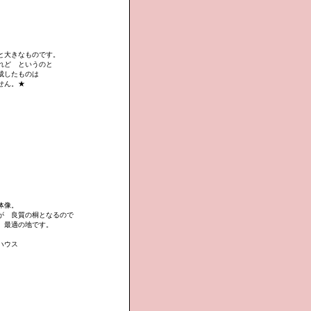
と大きなものです。
れど というのと
成したものは
せん。★
体像。
が 良質の桐となるので
 最適の地です。
ハウス