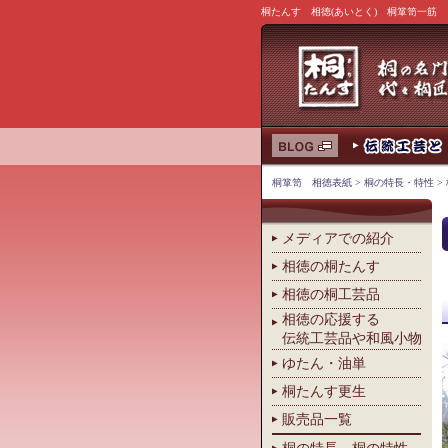
桐たんす 相徳(あいとく) 桐箪笥一筋
桐箪笥 相徳表紙
>
桐の特長・特性
>
メディアでの紹介
相徳の桐たんす
相徳の桐工芸品
相徳の応援する
伝統工芸品や和風小物
ゆたん・油単
桐たんす更生
販売品一覧