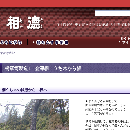
〒113-0021 東京都文京区本駒込6-13-1 [営業時
03-
 桐箪笥製造1
桐箪笥製造1 会津桐 立ち木から板
桐立ち木の状態から 板へ
★よく受ける質問として
国産の桐の木ってあるの とか
外国の木ばっかりなのでしょう
という質問があります。
箪笥を販売している業者の中には
今は 日本の桐なんてほとんどな
外国ばかり さらには