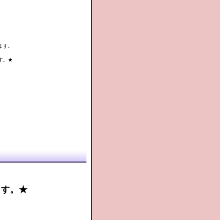
ます。
す。★
す。★