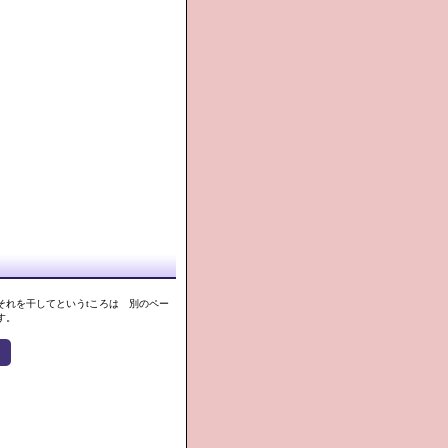
。
それを干してというtころは 別のペー
す。