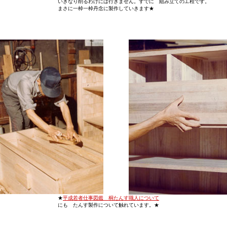
いきなり削るわけには行きません。すでに 組み立ての工程です。
まさに一棹一棹丹念に製作していきます★
★
平成若者仕事図鑑 桐たんす職人について
にも たんす製作について触れています。★