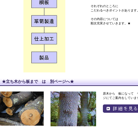
それぞれのところに
こだわるべきポイントがあります
その内容については
順次充実させていきます。★
★立ち木から板まで は 別ページへ★
原木から 板になって 
ジにてご案内をしていま