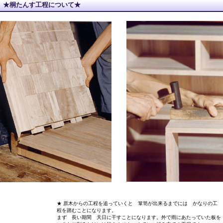
★桐たんす工程について★
★ 原木からの工程を追っていくと 箪笥が出来るまでには かなりの工
程を踏むことになります。
まず 長い期間 天日に干すことになります。外で雨にあたっていた板を