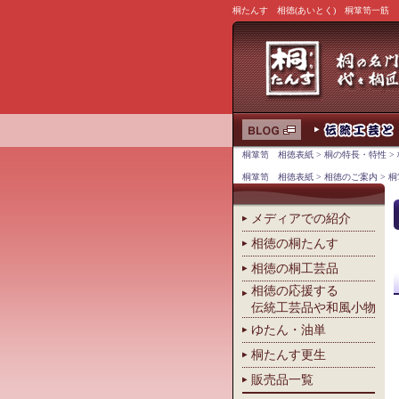
桐たんす 相徳(あいとく) 桐箪笥一筋
桐箪笥 相徳表紙
>
桐の特長・特性
>
桐箪笥 相徳表紙
>
相徳のご案内
> 
メディアでの紹介
相徳の桐たんす
相徳の桐工芸品
相徳の応援する
伝統工芸品や和風小物
ゆたん・油単
桐たんす更生
販売品一覧