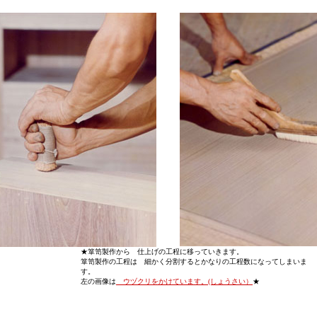
★箪笥製作から 仕上げの工程に移っていきます。
箪笥製作の工程は 細かく分割するとかなりの工程数になってしまいま
す。
左の画像は
ウヅクリをかけています。(しょうさい）
★