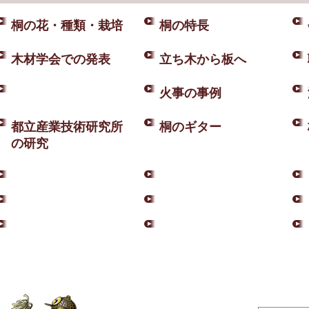
桐の花・種類・栽培
桐の特長
木材学会での発表
立ち木から板へ
火事の事例
都立産業技術研究所
桐のギター
の研究