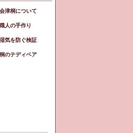
会津桐について
職人の手作り
湿気を防ぐ検証
桐のテディベア