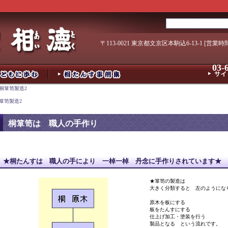
〒113-0021 東京都文京区本駒込6-13-1 [営業時
03-
 桐箪笥製造2
桐箪笥製造2
桐箪笥は 職人の手作り
★桐たんすは 職人の手により 一棹一棹 丹念に手作りされています★
★箪笥の製造は
大きく分類すると 左のようにな
原木を板にする
板をたんすにする
仕上げ加工・塗装を行う
製品となる という流れです。