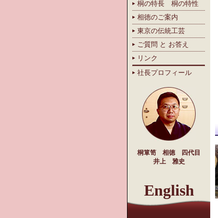
桐の特長 桐の特性
相徳のご案内
東京の伝統工芸
ご質問 と お答え
リンク
社長プロフィール
桐箪笥 相徳 四代目
井上 雅史
English